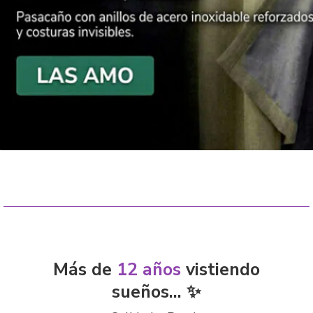
Más de
12 años
vistiendo
sueños... ✨