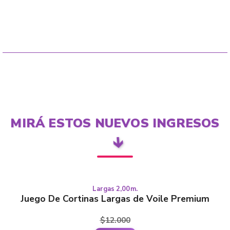
MIRÁ ESTOS NUEVOS INGRESOS
🡳
Largas 2,00m.
This
LARGAS
Juego De Cortinas Largas de Voile Premium
product
has
$
12.000
multiple