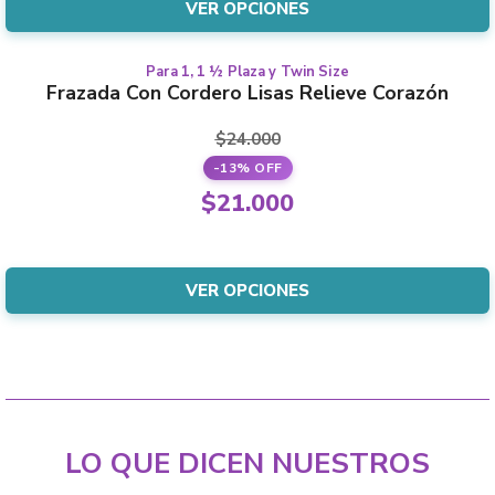
is:
VER OPCIONES
chosen
$30.000.
on
the
Para 1, 1 ½ Plaza y Twin Size
This
Frazada Con Cordero Lisas Relieve Corazón
product
product
page
has
$
24.000
multiple
-13% OFF
variants.
Original
$
21.000
The
price
Current
options
was:
price
may
$24.000.
is:
VER OPCIONES
be
$21.000.
chosen
on
the
product
page
LO QUE DICEN NUESTROS