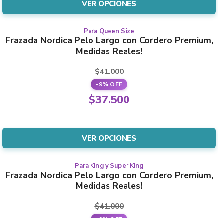
is:
VER OPCIONES
chosen
$37.500.
on
the
Para Queen Size
This
Frazada Nordica Pelo Largo con Cordero Premium,
product
product
Medidas Reales!
page
has
multiple
$
41.000
variants.
-9% OFF
The
Original
$
37.500
options
price
Current
may
was:
price
be
$41.000.
is:
VER OPCIONES
chosen
$37.500.
on
the
Para King y Super King
This
Frazada Nordica Pelo Largo con Cordero Premium,
product
product
Medidas Reales!
page
has
multiple
$
41.000
variants.