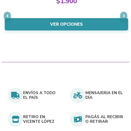
$
1.900
The
price
Current
options
was:
price
may
$2.150.
is:
VER OPCIONES
be
$1.900.
chosen
on
the
product
page
ENVÍOS A TODO
MENSAJERIA EN EL
EL PAÍS
DÍA
RETIRO EN
PAGÁS AL RECIBIR
VICENTE LÓPEZ
O RETIRAR