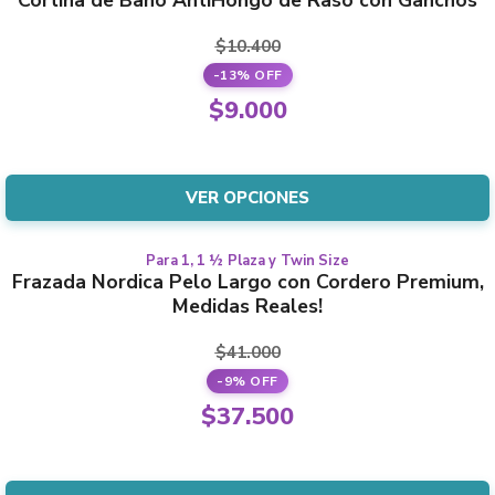
the
product
product
has
$
10.400
page
multiple
-13% OFF
variants.
Original
$
9.000
The
price
Current
options
was:
price
may
$10.400.
is:
VER OPCIONES
be
$9.000.
chosen
on
Para 1, 1 ½ Plaza y Twin Size
This
Frazada Nordica Pelo Largo con Cordero Premium,
the
product
Medidas Reales!
product
has
page
multiple
$
41.000
variants.
-9% OFF
The
Original
$
37.500
options
price
Current
may
was:
price
be
$41.000.