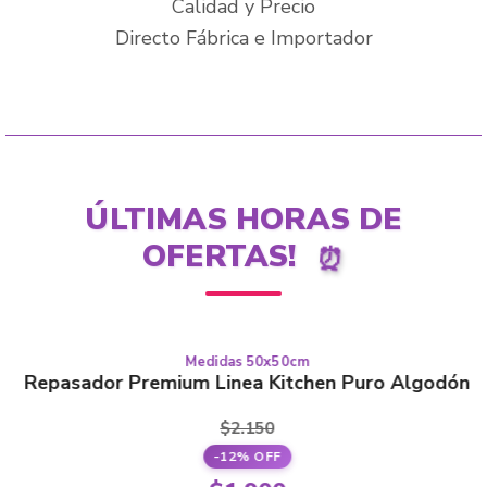
Calidad y Precio
Directo Fábrica e Importador
ÚLTIMAS HORAS DE
OFERTAS!
⏰
Medidas 50x50cm
This
PURO ALGODÓN
Repasador Premium Linea Kitchen Puro Algodón
product
has
$
2.150
multiple
-12% OFF
variants.
Original