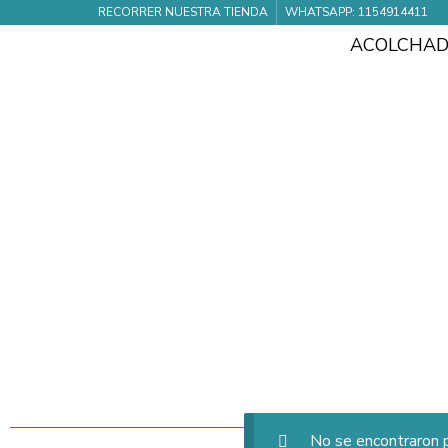
RECORRER NUESTRA TIENDA
WHATSAPP: 1154914411
ACOLCHA
No se encontraron p