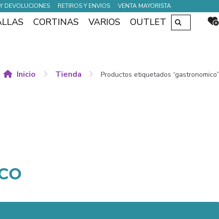
Y DEVOLUCIONES
RETIROS Y ENVIOS
VENTA MAYORISTA
Buscar
ALLAS
CORTINAS
VARIOS
OUTLET
por:
Inicio
Tienda
Productos etiquetados “gastronomico”
CO