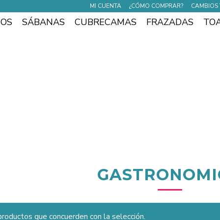
MI CUENTA
¿CÓMO COMPRAR?
CAMBIOS 
DOS
SÁBANAS
CUBRECAMAS
FRAZADAS
TO
GASTRONOMI
roductos que concuerden con la selección.