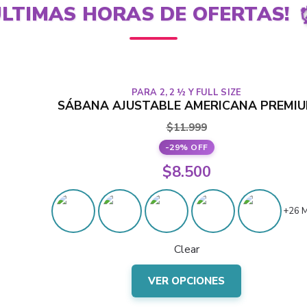
LTIMAS HORAS DE OFERTAS!
PARA 2, 2 ½ Y FULL SIZE
SÁBANA AJUSTABLE AMERICANA PREMI
$
11.999
-29% OFF
El
$
8.500
precio
El
original
+26 
precio
era:
actual
Clear
$11.999.
es:
Este
$8.500.
VER OPCIONES
producto
tiene