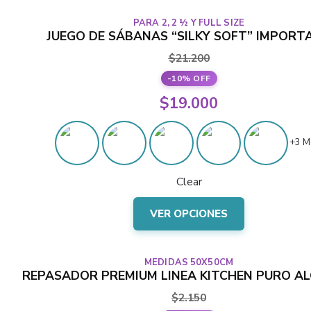
varias
PARA 2, 2 ½ Y FULL SIZE
variantes.
JUEGO DE SÁBANAS “SILKY SOFT” IMPORT
Las
$
21.200
opciones
-10% OFF
se
El
$
19.000
pueden
precio
elegir
El
en
original
+3 M
precio
la
era:
actual
página
Clear
$21.200.
del
es:
Este
producto
$19.000.
VER OPCIONES
producto
tiene
varias
MEDIDAS 50X50CM
variantes.
REPASADOR PREMIUM LINEA KITCHEN PURO A
Las
$
2.150
opciones