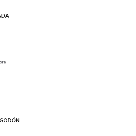
ADA
ore
LGODÓN