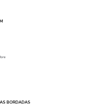
UM
More
DAS BORDADAS