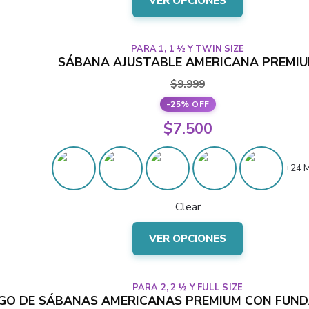
$10.500.
VER OPCIONES
producto
tiene
varias
PARA 1, 1 ½ Y TWIN SIZE
variantes.
SÁBANA AJUSTABLE AMERICANA PREMI
Las
$
9.999
opciones
-25% OFF
se
El
$
7.500
pueden
precio
elegir
El
en
original
+24 
precio
la
era:
actual
página
Clear
$9.999.
del
es:
Este
producto
$7.500.
VER OPCIONES
producto
tiene
varias
PARA 2, 2 ½ Y FULL SIZE
variantes.
EGO DE SÁBANAS AMERICANAS PREMIUM CON FUN