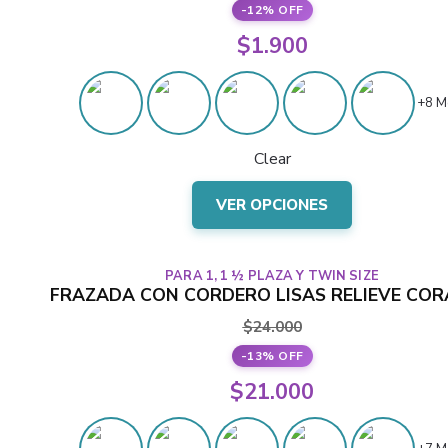
-12% OFF
se
El
$
1.900
pueden
precio
elegir
El
en
original
+8 M
precio
la
era:
actual
página
Clear
$2.150.
del
es:
Este
producto
$1.900.
VER OPCIONES
producto
tiene
varias
PARA 1, 1 ½ PLAZA Y TWIN SIZE
variantes.
FRAZADA CON CORDERO LISAS RELIEVE CO
Las
$
24.000
opciones
-13% OFF
se
El
$
21.000
pueden
precio
elegir
El
en
original