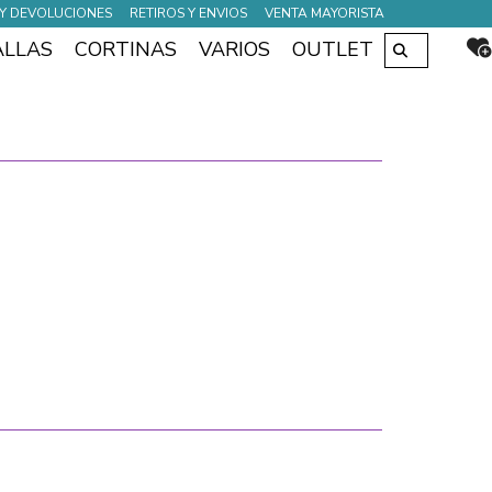
Y DEVOLUCIONES
RETIROS Y ENVIOS
VENTA MAYORISTA
Buscar
ALLAS
CORTINAS
VARIOS
OUTLET
por: