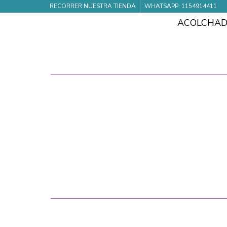
RECORRER NUESTRA TIENDA
WHATSAPP: 1154914411
ACOLCHA