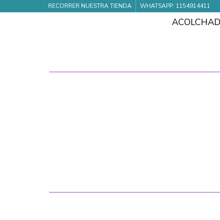
RECORRER NUESTRA TIENDA
WHATSAPP: 1154914411
ACOLCHA