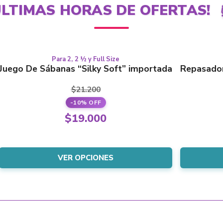
LTIMAS HORAS DE OFERTAS!
Para 2, 2 ½ y Full Size
Este
ÚLTIMAS!
PURO AL
Juego De Sábanas “Silky Soft” importada
Repasador
producto
tiene
$
21.200
varias
-10% OFF
variantes.
El
Las
$
19.000
opciones
precio
El
se
original
precio
pueden
era:
VER OPCIONES
elegir
actual
en
$21.200.
es:
la
$19.000.
página
del
producto