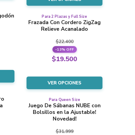
era:
actual
.
página
$36.000.
es:
.
del
godón
Para 2 Plazas y Full Size
Este
$31.500.
producto
Frazada Con Cordero ZigZag
producto
Relieve Acanalado
tiene
varias
$
22.400
variantes.
-13% OFF
Las
El
opciones
$
19.500
se
precio
El
l
pueden
original
precio
elegir
era:
VER OPCIONES
en
actual
.
la
$22.400.
es:
.
página
ro
Para Queen Size
Este
$19.500.
del
a
Juego De Sábanas NUBE con
producto
producto
Bolsillos en la Ajustable!
tiene
Novedad!
varias
variantes.
$
31.999
Las