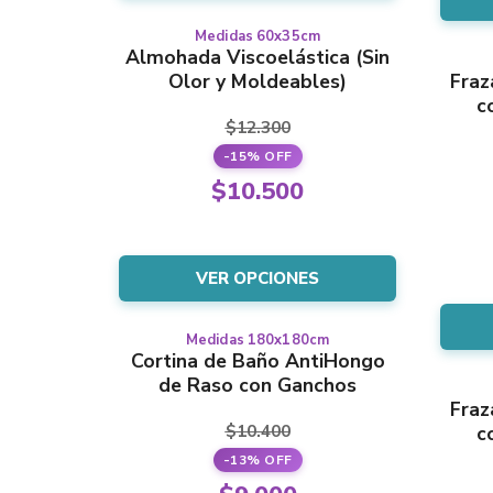
$12.000.
es:
página
Medidas 60x35cm
Este
$9.000.
del
Almohada Viscoelástica (Sin
producto
producto
Olor y Moldeables)
Fraz
tiene
c
varias
$
12.300
variantes.
-15% OFF
Las
El
opciones
$
10.500
se
precio
El
pueden
original
precio
elegir
era:
VER OPCIONES
en
actual
la
$12.300.
es:
página
Medidas 180x180cm
Este
$10.500.
del
Cortina de Baño AntiHongo
producto
producto
de Raso con Ganchos
tiene
Fraz
varias
$
10.400
c
variantes.
-13% OFF
Las
El
opciones