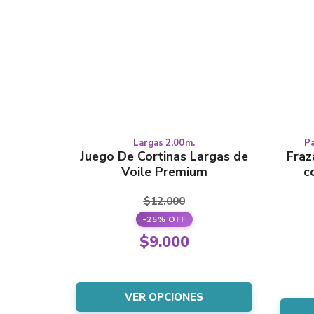
Largas 2,00m.
Pa
Este
LARGAS
Juego De Cortinas Largas de
Fraz
producto
Voile Premium
c
tiene
varias
$
12.000
variantes.
-25% OFF
Las
El
opciones
$
9.000
se
precio
El
pueden
original
precio
elegir
era:
VER OPCIONES
en
actual
la