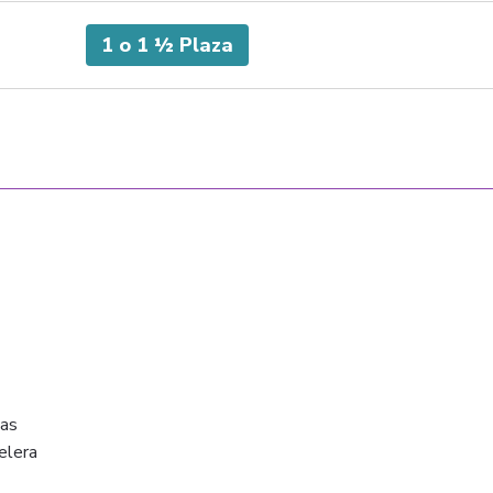
1 o 1 ½ Plaza
SABANAS
CORTINAS