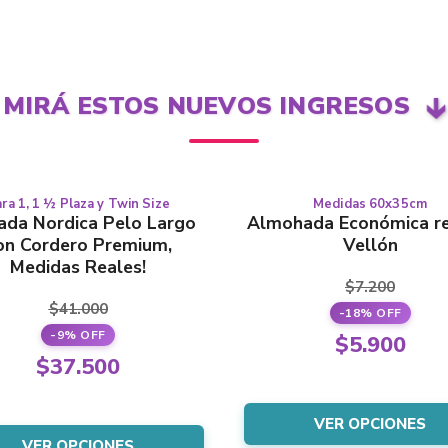
MIRÁ ESTOS NUEVOS INGRESOS
🡳
del
ra 1, 1 ½ Plaza y Twin Size
Medidas 60x35cm
Este
Este
$37.50
ada Nordica Pelo Largo
Almohada Económica re
producto
producto
producto
on Cordero Premium,
Vellón
tiene
tiene
Medidas Reales!
varias
varias
$
7.200
variantes.
variantes.
$
41.000
-18% OFF
Las
Las
El
-9% OFF
opciones
opciones
$
5.900
El
se
se
$
37.500
precio
El
pueden
pueden
precio
El
origina
precio
elegir
elegir
original
precio
era:
VER OPCIONES
en
en
actual
VER OPCIONES
la
la