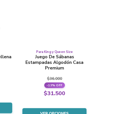
Para King y Queen Size
Este
0.
llena
Juego De Sábanas
producto
Estampadas Algodón Casa
tiene
Premium
varias
variantes.
$
36.000
Las
-13% OFF
opciones
El
se
$
31.500
pueden
precio
El
l
elegir
original
precio
en
VER OPCIONES
la