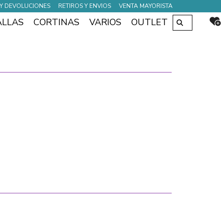
Y DEVOLUCIONES
RETIROS Y ENVIOS
VENTA MAYORISTA
Buscar
ALLAS
CORTINAS
VARIOS
OUTLET
por: