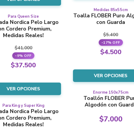
era:
actual
$7.200
es:
página
página
$41.000.
es:
Medidas 85x55cm
Este
$5.900
del
del
Toalla FLOBER Puro Al
Para Queen Size
Este
producto
$37.500.
producto
producto
ada Nordica Pelo Largo
con Guarda
producto
tiene
on Cordero Premium,
tiene
varias
$
5.400
Medidas Reales!
varias
variantes.
-17% OFF
variantes.
Las
$
41.000
El
Las
opciones
$
4.500
-9% OFF
opciones
se
precio
El
El
se
pueden
$
37.500
origina
precio
pueden
elegir
precio
El
era:
VER OPCIONES
elegir
en
actual
original
precio
en
la
$5.400
es:
era:
VER OPCIONES
la
página
actual
Enorme 150x75cm
Este
$4.500
página
del
$41.000.
Toallón FLOBER Pu
es:
producto
del
producto
Algodón con Guard
Para King y Super King
Este
tiene
$37.500.
producto
ada Nordica Pelo Largo
producto
varias
on Cordero Premium,
$
7.000
tiene
variantes.
Medidas Reales!
varias
Las
variantes.
opciones