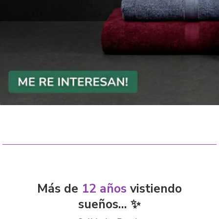
Más de
12 años
vistiendo
sueños... ✨