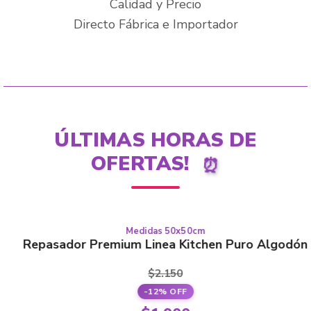
Calidad y Precio
Directo Fábrica e Importador
ÚLTIMAS HORAS DE
OFERTAS!
⏰
Medidas 50x50cm
This
PURO ALGODÓN
Repasador Premium Linea Kitchen Puro Algodón
product
has
$
2.150
multiple
-12% OFF
variants.
Original