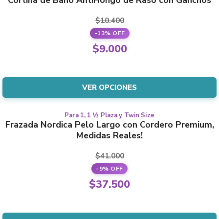
the
product
product
has
$
10.400
page
multiple
-13% OFF
variants.
Original
$
9.000
The
price
Current
options
was:
price
may
$10.400.
is:
VER OPCIONES
be
$9.000.
chosen
on
Para 1, 1 ½ Plaza y Twin Size
This
Frazada Nordica Pelo Largo con Cordero Premium,
the
product
Medidas Reales!
product
has
page
multiple
$
41.000
variants.
-9% OFF
The
Original
$
37.500
options
price
Current
may
was:
price
be
$41.000.