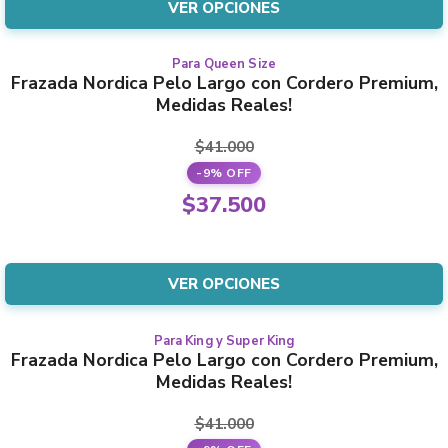
is:
VER OPCIONES
chosen
$37.500.
on
the
Para Queen Size
This
Frazada Nordica Pelo Largo con Cordero Premium,
product
product
Medidas Reales!
page
has
multiple
$
41.000
variants.
-9% OFF
The
Original
$
37.500
options
price
Current
may
was:
price
be
$41.000.
is:
VER OPCIONES
chosen
$37.500.
on
the
Para King y Super King
This
Frazada Nordica Pelo Largo con Cordero Premium,
product
product
Medidas Reales!
page
has
multiple
$
41.000
variants.