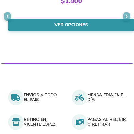
$
1.900
The
price
Current
options
was:
price
may
$2.150.
is:
VER OPCIONES
be
$1.900.
chosen
on
the
product
page
ENVÍOS A TODO
MENSAJERIA EN EL
EL PAÍS
DÍA
RETIRO EN
PAGÁS AL RECIBIR
VICENTE LÓPEZ
O RETIRAR