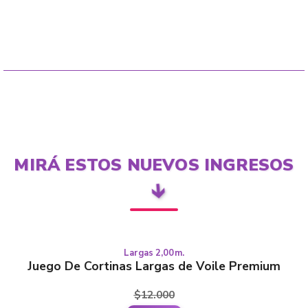
MIRÁ ESTOS NUEVOS INGRESOS
🡳
Largas 2,00m.
This
LARGAS
Juego De Cortinas Largas de Voile Premium
product
has
$
12.000
multiple