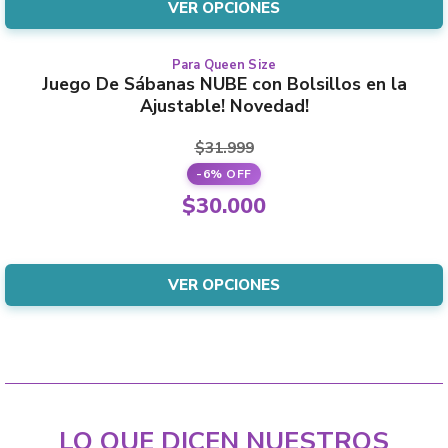
is:
VER OPCIONES
be
$19.500.
chosen
on
Para Queen Size
This
Juego De Sábanas NUBE con Bolsillos en la
the
product
Ajustable! Novedad!
product
has
page
multiple
$
31.999
variants.
-6% OFF
The
Original
$
30.000
options
price
Current
may
was:
price
be
$31.999.
is:
VER OPCIONES
chosen
$30.000.
on
the
product
page
LO QUE DICEN NUESTROS