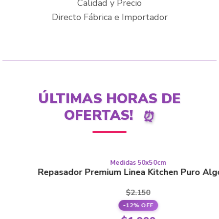
Calidad y Precio
Directo Fábrica e Importador
ÚLTIMAS HORAS DE
OFERTAS!
⏰
Medidas 50x50cm
Este
PURO ALGODÓN
Repasador Premium Linea Kitchen Puro Algodón
producto
tiene
$
2.150
varias
-12% OFF
variantes.
El