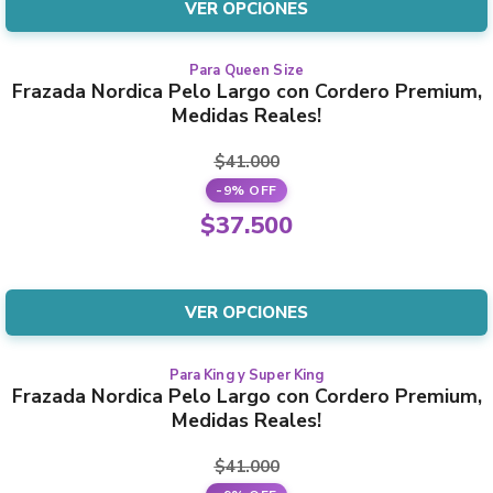
actual
VER OPCIONES
elegir
$41.000.
es:
en
$37.500.
la
Para Queen Size
Este
Frazada Nordica Pelo Largo con Cordero Premium,
página
producto
Medidas Reales!
del
tiene
producto
varias
$
41.000
variantes.
-9% OFF
Las
El
$
37.500
opciones
precio
El
se
original
precio
pueden
era:
actual
VER OPCIONES
elegir
$41.000.
es:
en
$37.500.
la
Para King y Super King
Este
Frazada Nordica Pelo Largo con Cordero Premium,
página
producto
Medidas Reales!
del
tiene
producto
varias
$
41.000
variantes.