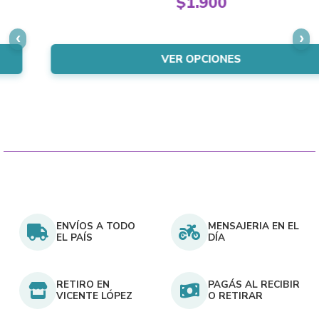
$
1.900
Las
precio
El
opciones
original
precio
se
era:
actual
VER OPCIONES
pueden
$2.150.
es:
elegir
$1.900.
en
la
página
del
producto
ENVÍOS A TODO
MENSAJERIA EN EL
EL PAÍS
DÍA
RETIRO EN
PAGÁS AL RECIBIR
VICENTE LÓPEZ
O RETIRAR