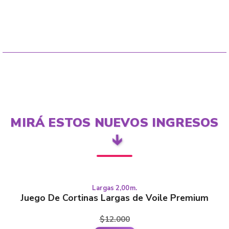
MIRÁ ESTOS NUEVOS INGRESOS
🡳
Largas 2,00m.
Este
LARGAS
Juego De Cortinas Largas de Voile Premium
producto
tiene
$
12.000
varias