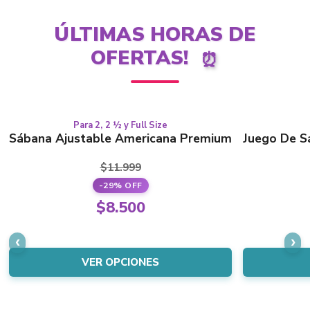
ÚLTIMAS HORAS DE
OFERTAS!
⏰
Para 2, 2 ½ y Full Size
This
ÚLTIMAS!
Sábana Ajustable Americana Premium
Juego De S
product
has
$
11.999
multiple
-29% OFF
variants.
Original
$
8.500
The
price
Current
options
was:
price
may
$11.999.
is:
VER OPCIONES
be
$8.500.
chosen
on