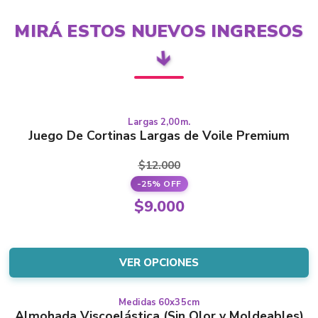
MIRÁ ESTOS NUEVOS INGRESOS
🡳
Largas 2,00m.
This
LARGAS
Juego De Cortinas Largas de Voile Premium
product
has
$
12.000
multiple
-25% OFF
variants.
Original
$
9.000
The
price
Current
options
was:
price
may
$12.000.
is:
VER OPCIONES
be
$9.000.
chosen
on
Medidas 60x35cm
This
Almohada Viscoelástica (Sin Olor y Moldeables)