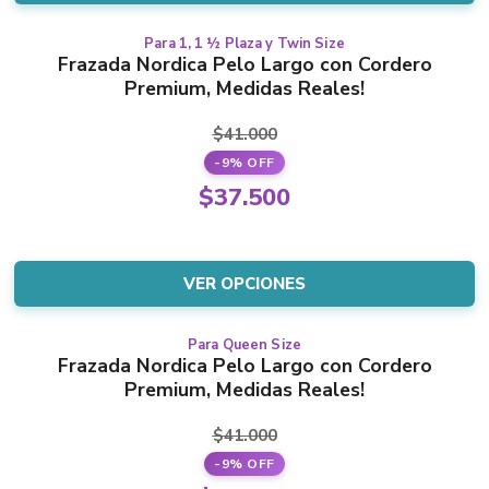
$9.000.
chosen
on
Para 1, 1 ½ Plaza y Twin Size
This
Frazada Nordica Pelo Largo con Cordero
the
product
Premium, Medidas Reales!
product
has
page
multiple
$
41.000
variants.
-9% OFF
The
Original
$
37.500
options
price
Current
may
was:
price
be
$41.000.
is:
VER OPCIONES
chosen
$37.500.
on
the
Para Queen Size
This
Frazada Nordica Pelo Largo con Cordero
product
product
Premium, Medidas Reales!
page
has
multiple
$
41.000
variants.
-9% OFF
The