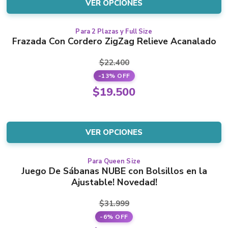
is:
VER OPCIONES
chosen
$31.500.
on
the
Para 2 Plazas y Full Size
This
Frazada Con Cordero ZigZag Relieve Acanalado
product
product
page
has
$
22.400
multiple
-13% OFF
variants.
Original
$
19.500
The
price
Current
options
was:
price
may
$22.400.
is:
VER OPCIONES
be
$19.500.
chosen
on
Para Queen Size
This
Juego De Sábanas NUBE con Bolsillos en la
the
product
Ajustable! Novedad!
product
has
page
multiple
$
31.999
variants.
-6% OFF
The