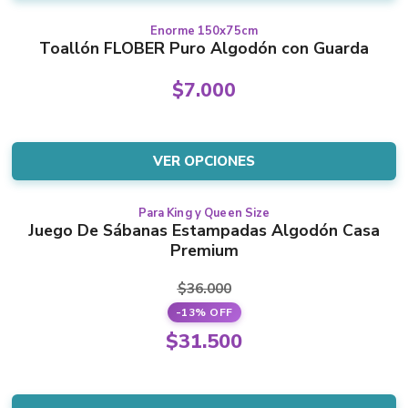
$4.500.
chosen
on
Enorme 150x75cm
This
Toallón FLOBER Puro Algodón con Guarda
the
product
product
has
$
7.000
page
multiple
variants.
The
VER OPCIONES
options
may
Para King y Queen Size
This
be
Juego De Sábanas Estampadas Algodón Casa
product
chosen
Premium
has
on
multiple
the
$
36.000
variants.
product
-13% OFF
The
page
Original
$
31.500
options
price
Current
may
was:
price
be
$36.000.