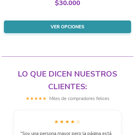
Original
$
30.000
options
price
Current
may
was:
price
be
$31.999.
is:
VER OPCIONES
chosen
$30.000.
on
the
product
page
LO QUE DICEN NUESTROS
CLIENTES:
★★★★★
Miles de compradores felices
★★★★☆
"Soy una persona mayor pero la página está