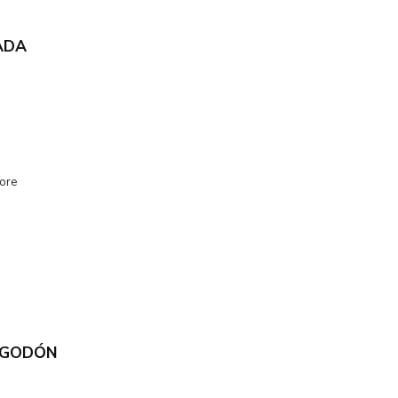
ADA
ore
LGODÓN