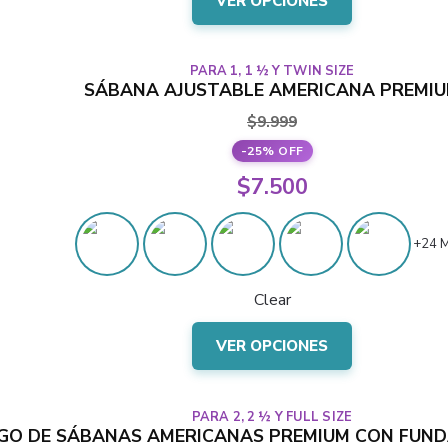
$10.500.
VER OPCIONES
producto
tiene
varias
PARA 1, 1 ½ Y TWIN SIZE
variantes.
SÁBANA AJUSTABLE AMERICANA PREMI
Las
$
9.999
opciones
-25% OFF
se
El
$
7.500
pueden
precio
elegir
El
en
original
+24 
precio
la
era:
actual
página
Clear
$9.999.
del
es:
Este
producto
$7.500.
VER OPCIONES
producto
tiene
varias
PARA 2, 2 ½ Y FULL SIZE
variantes.
EGO DE SÁBANAS AMERICANAS PREMIUM CON FUN