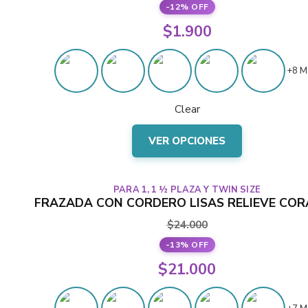
-12% OFF
se
El
$
1.900
pueden
precio
elegir
El
en
original
+8 M
precio
la
era:
actual
página
Clear
$2.150.
del
es:
Este
producto
$1.900.
VER OPCIONES
producto
tiene
varias
PARA 1, 1 ½ PLAZA Y TWIN SIZE
variantes.
FRAZADA CON CORDERO LISAS RELIEVE CO
Las
$
24.000
opciones
-13% OFF
se
El
$
21.000
pueden
precio
elegir
El
en
original