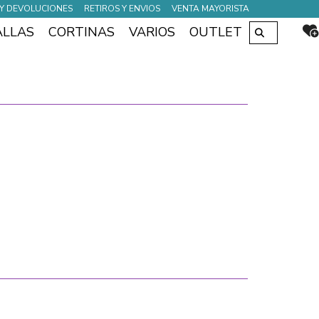
Y DEVOLUCIONES
RETIROS Y ENVIOS
VENTA MAYORISTA
Buscar
ALLAS
CORTINAS
VARIOS
OUTLET
por: