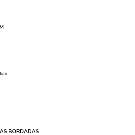
UM
More
DAS BORDADAS