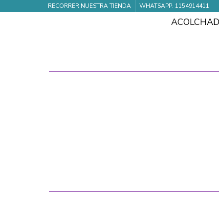
RECORRER NUESTRA TIENDA
WHATSAPP: 1154914411
ACOLCHA