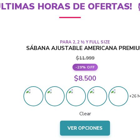
LTIMAS HORAS DE OFERTAS!
PARA 2, 2 ½ Y FULL SIZE
SÁBANA AJUSTABLE AMERICANA PREMI
$
11.999
-29% OFF
El
$
8.500
precio
El
original
+26 
precio
era:
actual
Clear
$11.999.
es:
Este
$8.500.
VER OPCIONES
producto
tiene