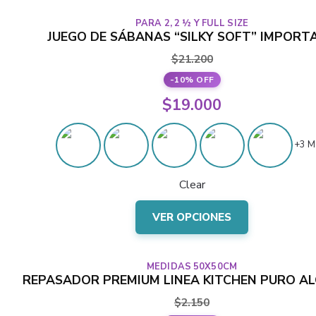
varias
PARA 2, 2 ½ Y FULL SIZE
variantes.
JUEGO DE SÁBANAS “SILKY SOFT” IMPORT
Las
$
21.200
opciones
-10% OFF
se
El
$
19.000
pueden
precio
elegir
El
en
original
+3 M
precio
la
era:
actual
página
Clear
$21.200.
del
es:
Este
producto
$19.000.
VER OPCIONES
producto
tiene
varias
MEDIDAS 50X50CM
variantes.
REPASADOR PREMIUM LINEA KITCHEN PURO A
Las
$
2.150
opciones