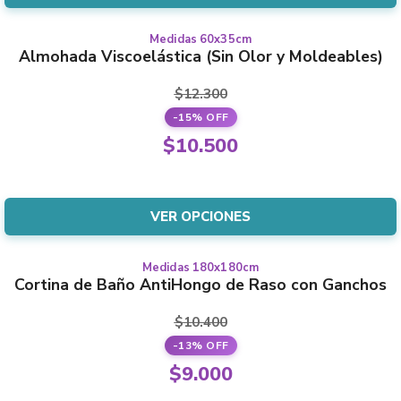
$12.000.
es:
elegir
$9.000.
en
Medidas 60x35cm
Este
Almohada Viscoelástica (Sin Olor y Moldeables)
la
producto
página
tiene
$
12.300
del
varias
-15% OFF
producto
variantes.
El
$
10.500
Las
precio
El
opciones
original
precio
se
era:
actual
VER OPCIONES
pueden
$12.300.
es:
elegir
$10.500.
en
Medidas 180x180cm
Este
Cortina de Baño AntiHongo de Raso con Ganchos
la
producto
página
tiene
$
10.400
del
varias
-13% OFF
producto
variantes.
El
$
9.000
Las
precio
El