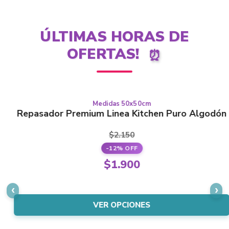
ÚLTIMAS HORAS DE
OFERTAS!
⏰
Medidas 50x50cm
Este
PURO ALGODÓN
Repasador Premium Linea Kitchen Puro Algodón
producto
tiene
$
2.150
varias
-12% OFF
variantes.
El
$
1.900
Las
precio
El
opciones
original
precio
se
era:
actual
VER OPCIONES
pueden
$2.150.
es:
elegir