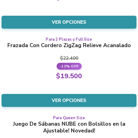
opciones
producto
precio
El
se
original
precio
pueden
era:
actual
VER OPCIONES
elegir
$36.000.
es:
en
$31.500.
la
Para 2 Plazas y Full Size
Este
Frazada Con Cordero ZigZag Relieve Acanalado
página
producto
del
tiene
$
22.400
producto
varias
-13% OFF
variantes.
El
$
19.500
Las
precio
El
opciones
original
precio
se
era:
actual
VER OPCIONES
pueden
$22.400.
es:
elegir
$19.500.
en
Para Queen Size
Este
Juego De Sábanas NUBE con Bolsillos en la
la
producto
Ajustable! Novedad!
página
tiene