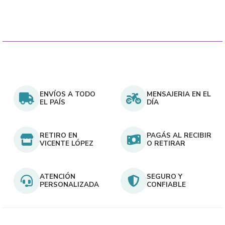
$1.900.
en
la
página
del
producto
ENVÍOS A TODO
MENSAJERIA EN EL
EL PAÍS
DÍA
RETIRO EN
PAGÁS AL RECIBIR
VICENTE LÓPEZ
O RETIRAR
ATENCIÓN
SEGURO Y
PERSONALIZADA
CONFIABLE