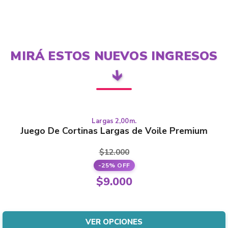
MIRÁ ESTOS NUEVOS INGRESOS
🡳
Largas 2,00m.
Este
LARGAS
Juego De Cortinas Largas de Voile Premium
producto
tiene
$
12.000
varias
-25% OFF
variantes.
El
$
9.000
Las
precio
El
opciones
original
precio
se
era:
actual
VER OPCIONES
pueden