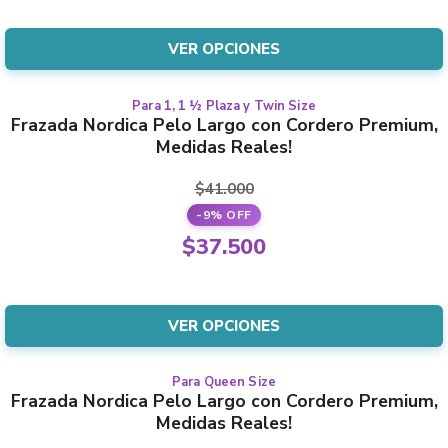
opciones
original
precio
se
era:
actual
VER OPCIONES
pueden
$10.400.
es:
elegir
$9.000.
en
Para 1, 1 ½ Plaza y Twin Size
Este
Frazada Nordica Pelo Largo con Cordero Premium,
la
producto
Medidas Reales!
página
tiene
del
varias
$
41.000
producto
variantes.
-9% OFF
Las
El
$
37.500
opciones
precio
El
se
original
precio
pueden
era:
actual
VER OPCIONES
elegir
$41.000.
es:
en
$37.500.
la
Para Queen Size
Este
Frazada Nordica Pelo Largo con Cordero Premium,
página
producto
Medidas Reales!
del
tiene