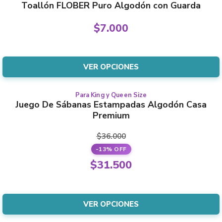
Toallón FLOBER Puro Algodón con Guarda
the
product
product
has
$
7.000
page
multiple
variants.
The
VER OPCIONES
options
may
Para King y Queen Size
This
be
Juego De Sábanas Estampadas Algodón Casa
product
chosen
Premium
has
on
multiple
the
$
36.000
variants.
product
-13% OFF
The
page
Original
$
31.500
options
price
Current
may
was:
price
be
$36.000.
is:
VER OPCIONES
chosen
$31.500.
on