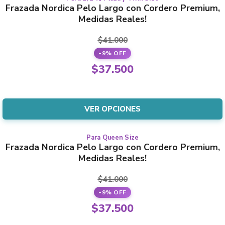
This
Frazada Nordica Pelo Largo con Cordero Premium,
the
product
Medidas Reales!
product
has
page
multiple
$
41.000
variants.
-9% OFF
The
Original
$
37.500
options
price
Current
may
was:
price
be
$41.000.
is:
VER OPCIONES
chosen
$37.500.
on
the
Para Queen Size
This
Frazada Nordica Pelo Largo con Cordero Premium,
product
product
Medidas Reales!
page
has
multiple
$
41.000
variants.
-9% OFF
The
Original
$
37.500
options
price
Current