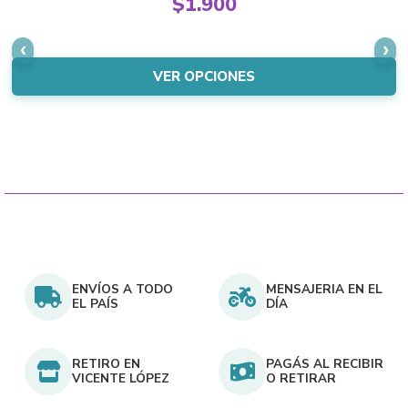
$
1.900
The
price
Current
options
was:
price
may
$2.150.
is:
VER OPCIONES
be
$1.900.
chosen
on
the
product
page
ENVÍOS A TODO
MENSAJERIA EN EL
EL PAÍS
DÍA
RETIRO EN
PAGÁS AL RECIBIR
VICENTE LÓPEZ
O RETIRAR