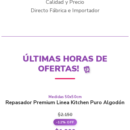
Calidad y Precio
Directo Fábrica e Importador
ÚLTIMAS HORAS DE
OFERTAS!
⏰
Medidas 50x50cm
This
PURO ALGODÓN
Repasador Premium Linea Kitchen Puro Algodón
product
has
$
2.150
multiple
-12% OFF
variants.
Original