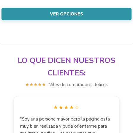
may
was:
price
be
$31.999.
is:
VER OPCIONES
chosen
$30.000.
on
the
product
page
LO QUE DICEN NUESTROS
CLIENTES:
★★★★★
Miles de compradores felices
★★★★☆
"Soy una persona mayor pero la página está
muy bien realizada y pude orientarme para