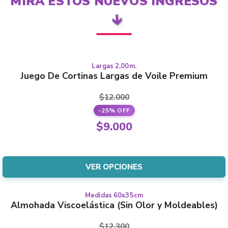
MIRÁ ESTOS NUEVOS INGRESOS
🡳
Largas 2,00m.
This
LARGAS
Juego De Cortinas Largas de Voile Premium
product
has
$
12.000
multiple
-25% OFF
variants.
Original
$
9.000
The
price
Current
options
was:
price
may
$12.000.
is:
VER OPCIONES
be
$9.000.
chosen
on
Medidas 60x35cm
This
Almohada Viscoelástica (Sin Olor y Moldeables)
the
product
product
has
$
12.300