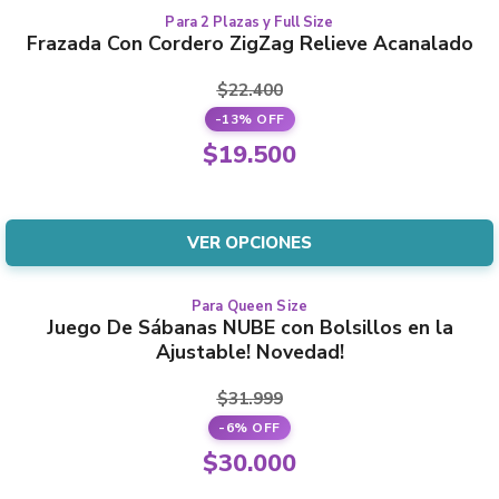
the
Para 2 Plazas y Full Size
This
Frazada Con Cordero ZigZag Relieve Acanalado
product
product
page
has
$
22.400
multiple
-13% OFF
variants.
Original
$
19.500
The
price
Current
options
was:
price
may
$22.400.
is:
VER OPCIONES
be
$19.500.
chosen
on
Para Queen Size
This
Juego De Sábanas NUBE con Bolsillos en la
the
product
Ajustable! Novedad!
product
has
page
multiple
$
31.999
variants.
-6% OFF
The
Original
$
30.000
options
price
Current