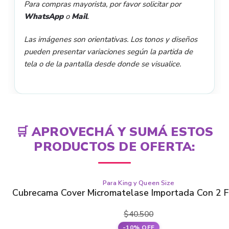
Para compras mayorista, por favor solicitar por
WhatsApp
o
Mail
.
Las imágenes son orientativas. Los tonos y diseños
pueden presentar variaciones según la partida de
tela o de la pantalla desde donde se visualice.
🛒 APROVECHÁ Y SUMÁ ESTOS
PRODUCTOS DE OFERTA:
Para King y Queen Size
Este
Cubrecama Cover Micromatelase Importada Con 2 
producto
tiene
$
40.500
varias
-10% OFF