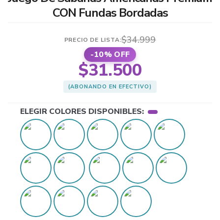
CON Fundas Bordadas
El
El
$
34.999
-10% OFF
precio
precio
$
31.500
original
actual
(ABONANDO EN EFECTIVO)
era:
es:
$34.999.
$31.500.
ELEGIR COLORES DISPONIBLES: