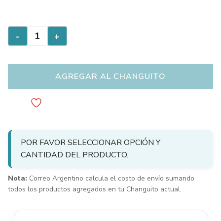
Para
-
+
King
y
Extra
Queen
Size:
AGREGAR AL CHANGUITO
Juego
De
Sábanas
Americanas
Premium
CON
Fundas
Bordadas
cantidad
POR FAVOR SELECCIONAR OPCIÓN Y
CANTIDAD DEL PRODUCTO.
Nota:
Correo Argentino calcula el costo de envío sumando
todos los productos agregados en tu Changuito actual.