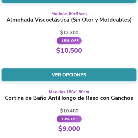
$12.000.
es:
elegir
$9.000.
en
Medidas 60x35cm
Este
Almohada Viscoelástica (Sin Olor y Moldeables)
la
producto
página
tiene
$
12.300
del
varias
-15% OFF
producto
variantes.
El
$
10.500
Las
precio
El
opciones
original
precio
se
era:
actual
VER OPCIONES
pueden
$12.300.
es:
elegir
$10.500.
en
Medidas 180x180cm
Este
Cortina de Baño AntiHongo de Raso con Ganchos
la
producto
página
tiene
$
10.400
del
varias
-13% OFF
producto
variantes.
El
$
9.000
Las
precio
El