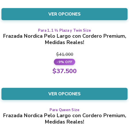
opciones
original
precio
se
era:
actual
VER OPCIONES
pueden
$10.400.
es:
elegir
$9.000.
en
Para 1, 1 ½ Plaza y Twin Size
Este
Frazada Nordica Pelo Largo con Cordero Premium,
la
producto
Medidas Reales!
página
tiene
del
varias
$
41.000
producto
variantes.
-9% OFF
Las
El
$
37.500
opciones
precio
El
se
original
precio
pueden
era:
actual
VER OPCIONES
elegir
$41.000.
es:
en
$37.500.
la
Para Queen Size
Este
Frazada Nordica Pelo Largo con Cordero Premium,
página
producto
Medidas Reales!
del
tiene