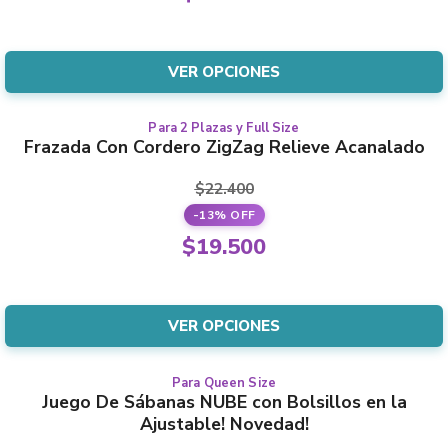
opciones
producto
precio
El
se
original
precio
pueden
era:
actual
VER OPCIONES
elegir
$36.000.
es:
en
$31.500.
la
Para 2 Plazas y Full Size
Este
Frazada Con Cordero ZigZag Relieve Acanalado
página
producto
del
tiene
$
22.400
producto
varias
-13% OFF
variantes.
El
$
19.500
Las
precio
El
opciones
original
precio
se
era:
actual
VER OPCIONES
pueden
$22.400.
es:
elegir
$19.500.
en
Para Queen Size
Este
Juego De Sábanas NUBE con Bolsillos en la
la
producto
Ajustable! Novedad!
página
tiene