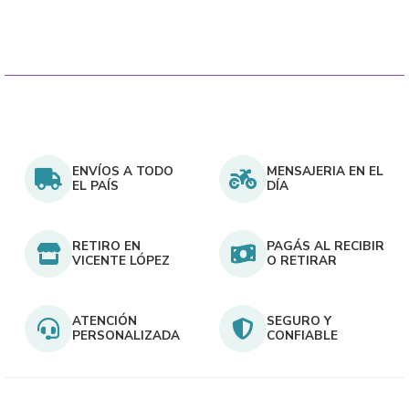
$1.900.
en
la
página
del
producto
ENVÍOS A TODO
MENSAJERIA EN EL
EL PAÍS
DÍA
RETIRO EN
PAGÁS AL RECIBIR
VICENTE LÓPEZ
O RETIRAR
ATENCIÓN
SEGURO Y
PERSONALIZADA
CONFIABLE