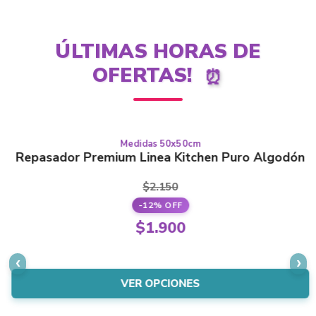
ÚLTIMAS HORAS DE
OFERTAS!
⏰
Medidas 50x50cm
Este
PURO ALGODÓN
Repasador Premium Linea Kitchen Puro Algodón
producto
tiene
$
2.150
varias
-12% OFF
variantes.
El
$
1.900
Las
precio
El
opciones
original
precio
se
era:
actual
VER OPCIONES
pueden
$2.150.
es:
elegir