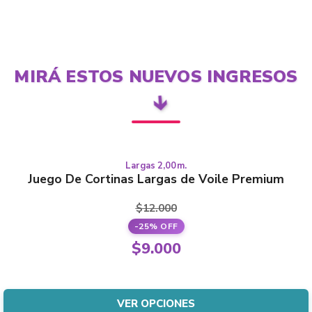
MIRÁ ESTOS NUEVOS INGRESOS
🡳
Largas 2,00m.
Este
LARGAS
Juego De Cortinas Largas de Voile Premium
producto
tiene
$
12.000
varias
-25% OFF
variantes.
El
$
9.000
Las
precio
El
opciones
original
precio
se
era:
actual
VER OPCIONES
pueden